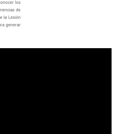
conocer los
riencias de
e la Lesión
ara generar